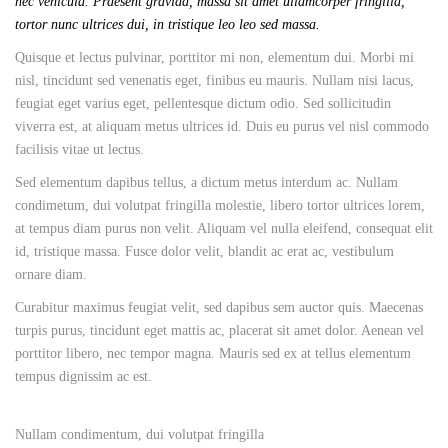
nec vehicula. Praesent gravida, massa sit amet ullamcorper fringilla,
tortor nunc ultrices dui, in tristique leo leo sed massa.
Quisque et lectus pulvinar, porttitor mi non, elementum dui. Morbi mi
nisl, tincidunt sed venenatis eget, finibus eu mauris. Nullam nisi lacus,
feugiat eget varius eget, pellentesque dictum odio. Sed sollicitudin
viverra est, at aliquam metus ultrices id. Duis eu purus vel nisl commodo
facilisis vitae ut lectus.
Sed elementum dapibus tellus, a dictum metus interdum ac. Nullam
condimetum, dui volutpat fringilla molestie, libero tortor ultrices lorem,
at tempus diam purus non velit. Aliquam vel nulla eleifend, consequat elit
id, tristique massa. Fusce dolor velit, blandit ac erat ac, vestibulum
ornare diam.
Curabitur maximus feugiat velit, sed dapibus sem auctor quis. Maecenas
turpis purus, tincidunt eget mattis ac, placerat sit amet dolor. Aenean vel
porttitor libero, nec tempor magna. Mauris sed ex at tellus elementum
tempus dignissim ac est.
Nullam condimentum, dui volutpat fringilla