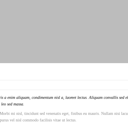
is a enim aliquam, condimentum nisl a, laoreet lectus. Aliquam convallis sed el
o leo sed massa.
Morbi mi nisl, tincidunt sed venenatis eget, finibus eu mauris. Nullam nisi lacu
 purus vel nisl commodo facilisis vitae ut lectus.