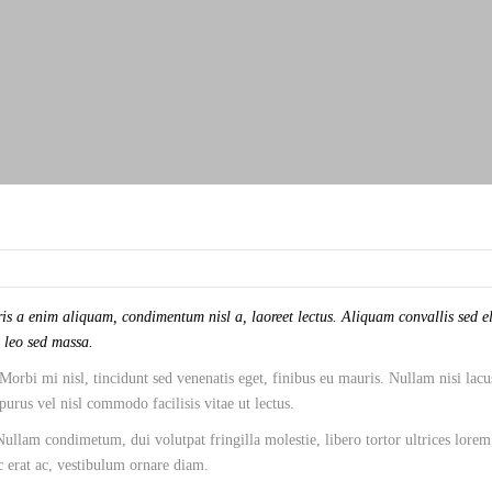
is a enim aliquam, condimentum nisl a, laoreet lectus. Aliquam convallis sed el
o leo sed massa.
Morbi mi nisl, tincidunt sed venenatis eget, finibus eu mauris. Nullam nisi lacu
 purus vel nisl commodo facilisis vitae ut lectus.
llam condimetum, dui volutpat fringilla molestie, libero tortor ultrices lorem
ac erat ac, vestibulum ornare diam.