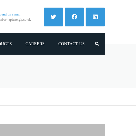
Send us a mail
info@apienergy.co.uk
DUCTS
CAREERS
CONTACT US